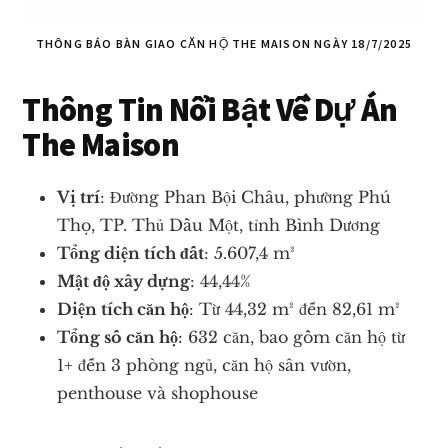
THÔNG BÁO BÀN GIAO CĂN HỘ THE MAISON NGÀY 18/7/2025
Thông Tin Nổi Bật Về Dự Án
The Maison
Vị trí
: Đường Phan Bội Châu, phường Phú
Thọ, TP. Thủ Dầu Một, tỉnh Bình Dương
Tổng diện tích đất
: 5.607,4 m²
Mật độ xây dựng
: 44,44%
Diện tích căn hộ
: Từ 44,32 m² đến 82,61 m²
Tổng số căn hộ
: 632 căn, bao gồm căn hộ từ
1+ đến 3 phòng ngủ, căn hộ sân vườn,
penthouse và shophouse